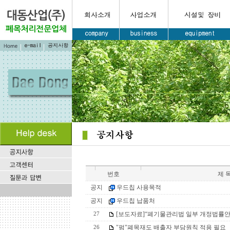
번호
제 
공지
우드칩 사용목적
공지
우드칩 납품처
[보도자료]“폐기물관리법 일부 개정법률안
27
"펌"폐목재도 배출자 부담원칙 적용 필요
26