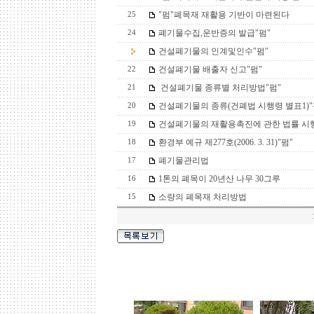
"펌"폐목재 재활용 기반이 마련된다
25
폐기물수집,운반증의 발급"펌"
24
건설폐기물의 인계및인수"펌"
건설폐기물 배출자 신고"펌"
22
건설폐기물 종류별 처리방법"펌"
21
건설폐기물의 종류(건폐법 시행령 별표1)"
20
건설폐기물의 재활용촉진에 관한 법률 시행
19
환경부 예규 제277호(2006. 3. 31)"펌"
18
폐기물관리법
17
1톤의 폐목이 20년산 나무 30그루
16
소량의 폐목재 처리방법
15