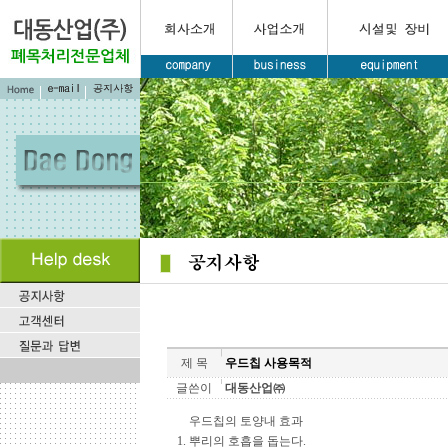
제 목
우드칩 사용목적
글쓴이
대동산업㈜
우드칩의 토양내 효과
1. 뿌리의 호흡을 돕